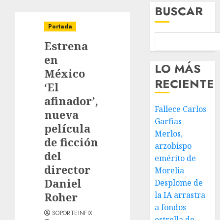
BUSCAR
Portada
Estrena
en
LO MÁS
México
RECIENTE
‘El
afinador’,
Fallece Carlos
nueva
Garfias
película
Merlos,
de ficción
arzobispo
del
emérito de
director
Morelia
Daniel
Desplome de
Roher
la IA arrastra
a fondos
SOPORTEINFIX
estrella de