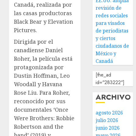
EE.UU. amplía
Canadá, realizada por
revisión de
las casas productoras
redes sociales
Black Bear y Elevation
para visados
Pictures.
de periodistas
y ciertos
Dirigida por el
ciudadanos de
canadiense Daniel
México y
Roher, la película está
Canadá
protagonizada por
[the_ad
Dustin Hoffman, Leo
id="283222"]
Woodall y Havana
Rose Liu. Para Roher,
ARCHIVO
reconocido por sus
documentales ‘Once
agosto 2026
Were Brothers: Robbie
julio 2026
Robertson and the
junio 2026
band’ (2019) y
mayo 2026