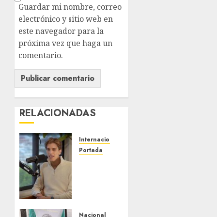
Guardar mi nombre, correo
electrónico y sitio web en
este navegador para la
próxima vez que haga un
comentario.
RELACIONADAS
Internacional
Portada
Desplome
de la IA
arrastra
a
fondos
estrella
Nacional