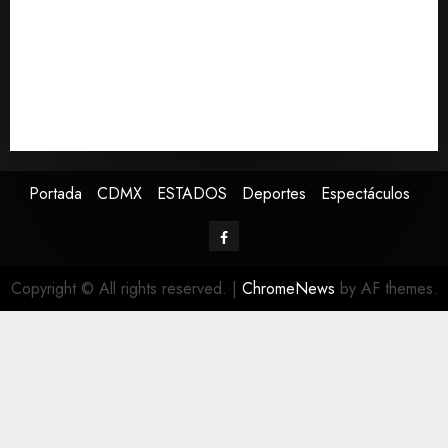
Asociación de Scouts en México
Estudio en Science vincula el consumo de fruta con la
evolución del cerebro humano
EE.UU. amplía revisión de redes sociales para visados
de periodistas y ciertos ciudadanos de México y
Canadá
Portada
CDMX
ESTADOS
Deportes
Espectáculos
Copyright © All rights reserved.
|
ChromeNews
by AF themes.