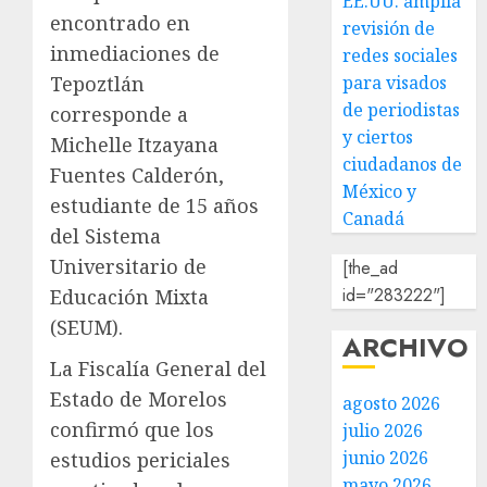
EE.UU. amplía
encontrado en
revisión de
inmediaciones de
redes sociales
para visados
Tepoztlán
de periodistas
corresponde a
y ciertos
Michelle Itzayana
ciudadanos de
Fuentes Calderón,
México y
estudiante de 15 años
Canadá
del Sistema
Universitario de
[the_ad
id="283222"]
Educación Mixta
(SEUM).
ARCHIVO
La Fiscalía General del
Estado de Morelos
agosto 2026
confirmó que los
julio 2026
junio 2026
estudios periciales
mayo 2026