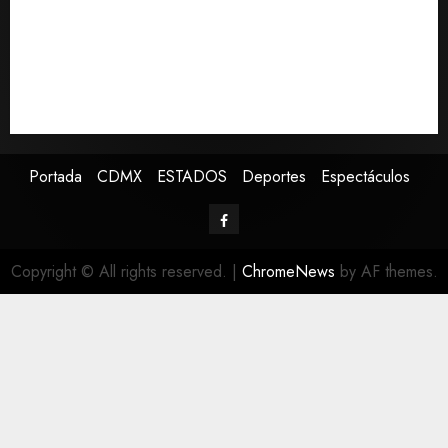
Estudio en Science vincula el consumo de fruta con la
evolución del cerebro humano
EE.UU. amplía revisión de redes sociales para visados
de periodistas y ciertos ciudadanos de México y
Canadá
Portada
CDMX
ESTADOS
Deportes
Espectáculos
Copyright © All rights reserved.
|
ChromeNews
by AF themes.