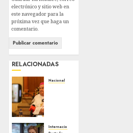
electrónico y sitio web en
este navegador para la
próxima vez que haga un
comentario.
RELACIONADAS
Nacional
Fallece
Carlos
Garfias
Merlos,
arzobispo
emérito
de
Internacional