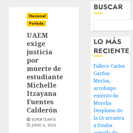
BUSCAR
Nacional
Portada
UAEM
LO MÁS
exige
RECIENTE
justicia
por
Fallece Carlos
muerte de
Garfias
estudiante
Merlos,
Michelle
arzobispo
Itzayana
emérito de
Fuentes
Morelia
Calderón
Desplome de
la IA arrastra
SOPORTEINFIX
a fondos
JUNIO 4, 2026
estrella de