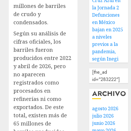
Cruz Azul en
millones de barriles
la Jornada 2
de crudo y
Defunciones
condensados.
en México
bajan en 2025
Según su análisis de
a niveles
cifras oficiales, los
previos a la
barriles fueron
pandemia,
producidos entre 2022
según Inegi
y abril de 2026, pero
[the_ad
no aparecen
id="283222"]
registrados como
procesados en
ARCHIVO
refinerías ni como
exportados. De este
agosto 2026
total, existen más de
julio 2026
junio 2026
65 millones de
mayo 2026