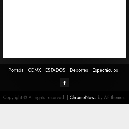
del Premundial Concacaf
De la Espriella pronuncia su primer discurso como
presidente de Colombia con diez claves de su
gobierno
Pronostican victoria 3-1 de América Femenil sobre
Cruz Azul en la Jornada 2
Defunciones en México bajan en 2025 a niveles
previos a la pandemia, según Inegi
Portada
CDMX
ESTADOS
Deportes
Espectáculos
Copyright © All rights reserved.
|
ChromeNews
by AF themes.