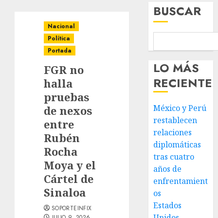
BUSCAR
Nacional
Política
Portada
LO MÁS
FGR no
RECIENTE
halla
pruebas
México y Perú
de nexos
restablecen
entre
relaciones
Rubén
diplomáticas
Rocha
tras cuatro
Moya y el
años de
Cártel de
enfrentamient
Sinaloa
os
Estados
SOPORTEINFIX
Unidos
JULIO 9, 2026