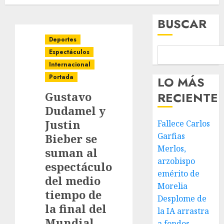
BUSCAR
Deportes
Espectáculos
Internacional
Portada
LO MÁS
Gustavo
RECIENTE
Dudamel y
Justin
Fallece Carlos
Garfias
Bieber se
Merlos,
suman al
arzobispo
espectáculo
emérito de
del medio
Morelia
tiempo de
Desplome de
la final del
la IA arrastra
Mundial
a fondos