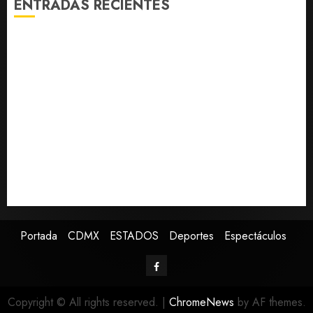
ENTRADAS RECIENTES
Fallece Jorge Messi, padre de Lionel, a los 68 años en
Rosario
Colombia respalda soberanía de Marruecos sobre el
Sáhara y busca TLC
Sheinbaum defiende reestructura de créditos del
Infonavit: “No desfalca al instituto”
Melanie Martinez se presenta en el Palacio de los
Deportes con su tour ‘Hades: The Sacrifice’
Detienen a ‘El Pony’ con fusil M4, drogas y arsenal en
carretera de Tabasco
Portada
CDMX
ESTADOS
Deportes
Espectáculos
Copyright © All rights reserved.
|
ChromeNews
by AF themes.