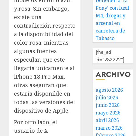
modelos en tono azul
Detienen a ‘El
Pony’ con fusil
y rosa. Sin embargo,
M4, drogas y
existe una
arsenal en
contradicción respecto
carretera de
a la disponibilidad del
Tabasco
color rosa: mientras
algunas fuentes
[the_ad
especulan que este
id="283222"]
llegaría únicamente al
ARCHIVO
iPhone 18 Pro Max,
otras aseguran que
agosto 2026
estaría disponible en
julio 2026
todas las versiones del
junio 2026
dispositivo de Apple.
mayo 2026
abril 2026
Por otro lado, el
marzo 2026
usuario de X
febrero 2026