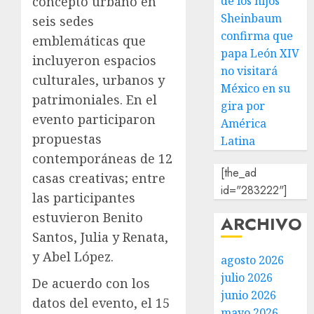
concepto urbano en
de los hijos
Sheinbaum
seis sedes
confirma que
emblemáticas que
papa León XIV
incluyeron espacios
no visitará
culturales, urbanos y
México en su
patrimoniales. En el
gira por
evento participaron
América
propuestas
Latina
contemporáneas de 12
[the_ad
casas creativas; entre
id="283222"]
las participantes
estuvieron Benito
ARCHIVO
Santos, Julia y Renata,
y Abel López.
agosto 2026
julio 2026
De acuerdo con los
junio 2026
datos del evento, el 15
mayo 2026