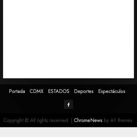
consciencia?
Bad Bunny enfrenta dos demandas millonarias por
uso no consentido de voces femeninas
Bacterias en el semen también condicionan el éxito
del embarazo: estudio cambia el foco al microbioma
seminal
Publican artículo sobre adaptar la vida social a la de
los hijos
Sheinbaum confirma que papa León XIV no visitará
México en su gira por América Latina
Portada
CDMX
ESTADOS
Deportes
Espectáculos
Copyright © All rights reserved.
|
ChromeNews
by AF themes.