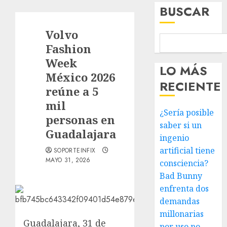
BUSCAR
Volvo
Fashion
Week
LO MÁS
México 2026
RECIENTE
reúne a 5
mil
¿Sería posible
personas en
saber si un
Guadalajara
ingenio
artificial tiene
SOPORTEINFIX
MAYO 31, 2026
consciencia?
Bad Bunny
enfrenta dos
demandas
millonarias
Guadalajara, 31 de
por uso no