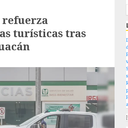
 refuerza
s turísticas tras
huacán