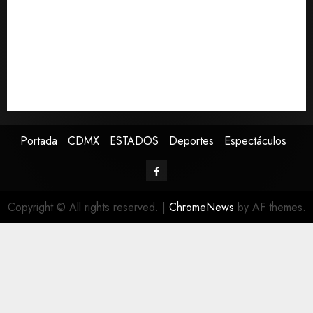
Sheinbaum decreta que la Jornada de Reforestación
sea cada segundo domingo de agosto
Jardín Hidalgo de Coyoacán atrae mariposas y aves
tras convertirse en espacio polinizador
Despliega SSC a 467 policías para la final de la
Concacaf Sub-20 en el Estadio Banorte
Portada
CDMX
ESTADOS
Deportes
Espectáculos
Copyright © All rights reserved.
|
ChromeNews
by AF themes.