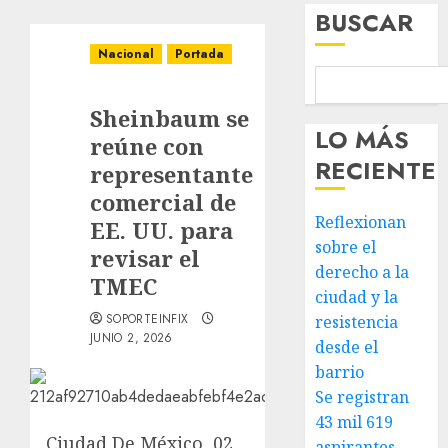
BUSCAR
Nacional
Portada
Sheinbaum se
LO MÁS
reúne con
RECIENTE
representante
comercial de
Reflexionan
EE. UU. para
sobre el
revisar el
derecho a la
TMEC
ciudad y la
SOPORTEINFIX
resistencia
JUNIO 2, 2026
desde el
barrio
Se registran
43 mil 619
Ciudad De México, 02
aspirantes