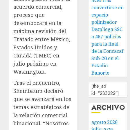
aves tras
acuerdo comercial,
convertirse en
proceso que
espacio
polinizador
desembocará en la
Despliega SSC
máxima revisión del
a 467 policías
Tratado entre México,
para la final
Estados Unidos y
de la Concacaf
Canadá (TMEC) en
Sub-20 en el
julio próximo en
Estadio
Washington.
Banorte
Tras el encuentro,
[the_ad
Sheinbaum declaró
id="283222"]
que se avanzará en los
ARCHIVO
temas estratégicos de
la relación comercial
agosto 2026
binacional. “Nosotros
julio 2026