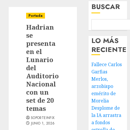
BUSCAR
Portada
Hadrian
se
LO MÁS
presenta
RECIENTE
en el
Lunario
Fallece Carlos
del
Garfias
Auditorio
Merlos,
Nacional
arzobispo
con un
emérito de
set de 20
Morelia
temas
Desplome de
la IA arrastra
SOPORTEINFIX
a fondos
JUNIO 1, 2026
estrella de