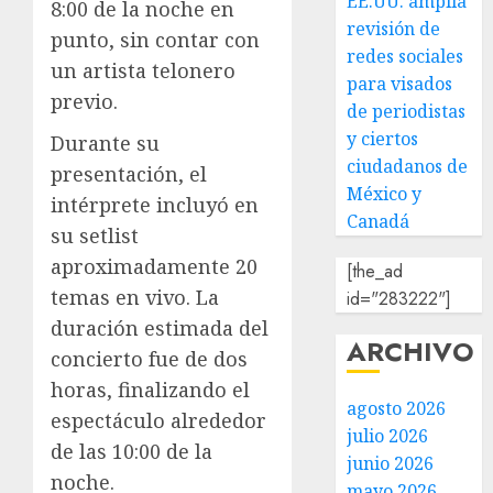
EE.UU. amplía
8:00 de la noche en
revisión de
punto, sin contar con
redes sociales
un artista telonero
para visados
previo.
de periodistas
y ciertos
Durante su
ciudadanos de
presentación, el
México y
intérprete incluyó en
Canadá
su setlist
aproximadamente 20
[the_ad
temas en vivo. La
id="283222"]
duración estimada del
ARCHIVO
concierto fue de dos
horas, finalizando el
agosto 2026
espectáculo alrededor
julio 2026
de las 10:00 de la
junio 2026
noche.
mayo 2026