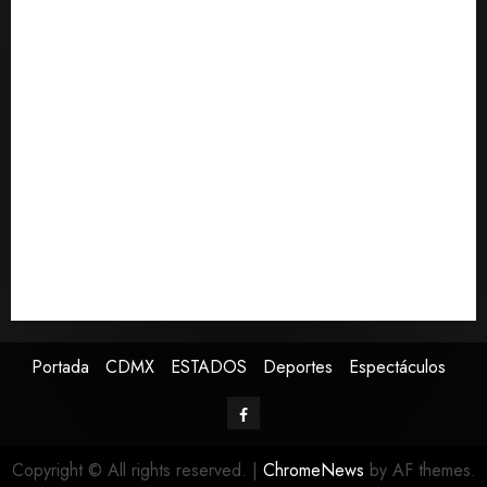
Alejandro Moreno critica la mañanera como
0
herramienta de control y señala incongruencia en
regulación del derecho de réplica
CDMX lanza primer padrón de instaladores
certificados de gas y electricidad tras explosión en
Cuernavaca
Fallece Jorge Messi, padre y representante de Lionel
Messi
España impone controles fronterizos a viajeros de
Italia en respuesta a crisis migratoria de Ceuta
Confirman muerte de Sydney Towle, influencer que
documentó su lucha contra el cáncer
Portada
CDMX
ESTADOS
Deportes
Espectáculos
Copyright © All rights reserved.
|
ChromeNews
by AF themes.