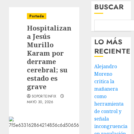
BUSCAR
Portada
Hospitalizan
a Jesús
LO MÁS
Murillo
RECIENTE
Karam por
derrame
Alejandro
cerebral; su
Moreno
estado es
critica la
grave
mañanera
como
SOPORTEINFIX
MAYO 30, 2026
herramienta
de control y
señala
incongruencia
en regulación