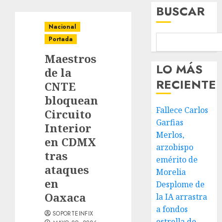
BUSCAR
Nacional
Portada
Maestros
LO MÁS
de la
RECIENTE
CNTE
bloquean
Fallece Carlos
Circuito
Garfias
Interior
Merlos,
en CDMX
arzobispo
tras
emérito de
ataques
Morelia
en
Desplome de
Oaxaca
la IA arrastra
a fondos
SOPORTEINFIX
estrella de