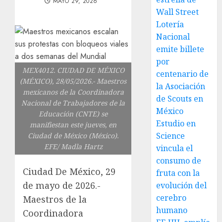
MAYO 29, 2026
Wall Street
Lotería
Nacional
emite billete
por
MEX4012. CIUDAD DE MÉXICO
centenario de
(MÉXICO), 28/05/2026.- Maestros
la Asociación
mexicanos de la Coordinadora
de Scouts en
Nacional de Trabajadores de la
México
Educación (CNTE) se
Estudio en
manifiestan este jueves, en
Science
Ciudad de México (México).
EFE/ Madla Hartz
vincula el
consumo de
Ciudad De México, 29
fruta con la
de mayo de 2026.-
evolución del
cerebro
Maestros de la
humano
Coordinadora