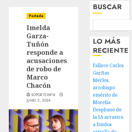
BUSCAR
Portada
Imelda
Garza-
LO MÁS
Tuñón
RECIENTE
responde a
acusaciones
Fallece Carlos
de robo de
Garfias
Marco
Merlos,
Chacón
arzobispo
emérito de
SOPORTEINFIX
JUNIO 2, 2026
Morelia
Desplome de
la IA arrastra
a fondos
estrella de