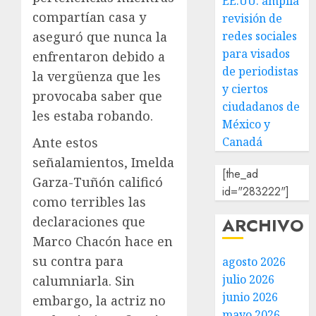
EE.UU. amplía
compartían casa y
revisión de
redes sociales
aseguró que nunca la
para visados
enfrentaron debido a
de periodistas
la vergüenza que les
y ciertos
provocaba saber que
ciudadanos de
les estaba robando.
México y
Canadá
Ante estos
señalamientos, Imelda
[the_ad
Garza-Tuñón calificó
id="283222"]
como terribles las
ARCHIVO
declaraciones que
Marco Chacón hace en
su contra para
agosto 2026
julio 2026
calumniarla. Sin
junio 2026
embargo, la actriz no
mayo 2026