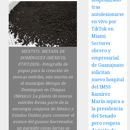
tras
autolesionarse
en vivo por
TikTok en
Miami
Sectores
obrero y
MEX7371. METAPA DE
empresarial
DOMÍNGUEZ (MÉXICO),
07/07/2026.- Fotografía de
de Guanajuato
pupas para la creación de
solicitan
moscas estériles, este martes en
nuevo hospital
el municipio Metapa de
del IMSS
Domínguez en Chiapas
Ramírez
(México). La planta de moscas
Marín aspira a
estériles forma parte de la
la presidencia
estrategia conjunta de México y
Estados Unidos para contener el
del Senado
avance del gusano barrenador,
pero respeta
un parásito cuyas larvas se