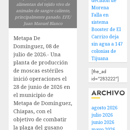
decisión de
alimentan del tejido vivo de
Morena
animales de sangre caliente,
Falla en
principalmente ganado. EFE/
sistema
Juan Manuel Blanco
Booster de El
Carrizo deja
Metapa De
sin agua a 147
Domínguez, 08 de
colonias de
julio de 2026.- Una
Tijuana
planta de producción
de moscas estériles
[the_ad
inició operaciones el
id="283222"]
28 de junio de 2026 en
ARCHIVO
el municipio de
Metapa de Domínguez,
agosto 2026
Chiapas, con el
julio 2026
objetivo de combatir
junio 2026
la plaga del gusano
mayo 2026