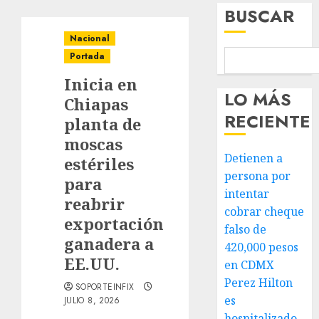
BUSCAR
Nacional
Portada
Inicia en
LO MÁS
Chiapas
RECIENTE
planta de
moscas
Detienen a
estériles
persona por
para
intentar
reabrir
cobrar cheque
exportación
falso de
ganadera a
420,000 pesos
EE.UU.
en CDMX
Perez Hilton
SOPORTEINFIX
es
JULIO 8, 2026
hospitalizado