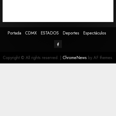
cuatro años de promesas de cambio
Ssa investiga brote de salmonelosis vinculado a
chiles jalapeños de Nuevo León y Sinaloa
Portada
CDMX
ESTADOS
Deportes
Espectáculos
Copyright © All rights reserved.
|
ChromeNews
by AF themes.