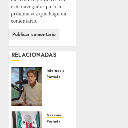
este navegador para la
próxima vez que haga un
comentario.
RELACIONADAS
Internacional
Portada
Desplome
de la IA
arrastra
a
fondos
estrella
Nacional
de Wall
Portada
Street