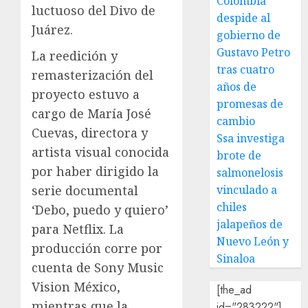
Colombia
luctuoso del Divo de
despide al
Juárez.
gobierno de
Gustavo Petro
La reedición y
tras cuatro
remasterización del
años de
proyecto estuvo a
promesas de
cargo de María José
cambio
Cuevas, directora y
Ssa investiga
artista visual conocida
brote de
por haber dirigido la
salmonelosis
serie documental
vinculado a
chiles
‘Debo, puedo y quiero’
jalapeños de
para Netflix. La
Nuevo León y
producción corre por
Sinaloa
cuenta de Sony Music
Vision México,
[the_ad
mientras que la
id="283222"]