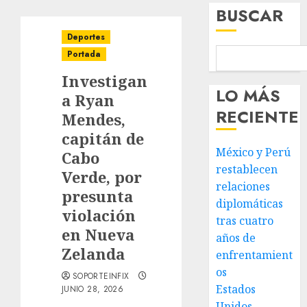
BUSCAR
Deportes
Portada
Investigan
LO MÁS
a Ryan
RECIENTE
Mendes,
capitán de
México y Perú
Cabo
restablecen
Verde, por
relaciones
presunta
diplomáticas
violación
tras cuatro
en Nueva
años de
Zelanda
enfrentamient
os
SOPORTEINFIX
Estados
JUNIO 28, 2026
Unidos