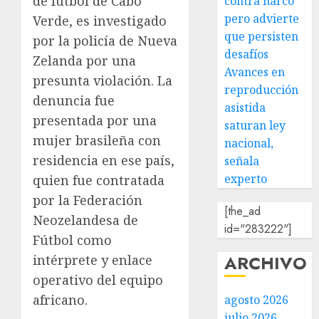
de fútbol de Cabo
contra narco
pero advierte
Verde, es investigado
que persisten
por la policía de Nueva
desafíos
Zelanda por una
Avances en
presunta violación. La
reproducción
denuncia fue
asistida
presentada por una
saturan ley
mujer brasileña con
nacional,
residencia en ese país,
señala
experto
quien fue contratada
por la Federación
[the_ad
Neozelandesa de
id="283222"]
Fútbol como
ARCHIVO
intérprete y enlace
operativo del equipo
africano.
agosto 2026
julio 2026