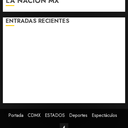
LA NACIÓN MX
terminen
de
capacitarse
ENTRADAS RECIENTES
AGOSTO 7,
2026
México y Perú restablecen relaciones diplomáticas
0
tras cuatro años de enfrentamientos
Estados Unidos reanuda parcialmente los envíos de
aguacate desde México
Declaran accidental la muerte de Brandon Clarke
por consumo de heroína y cocaína
EE. UU. reconoce apoyo de Sheinbaum contra narco
pero advierte que persisten desafíos
Avances en reproducción asistida saturan ley
nacional, señala experto
Portada
CDMX
ESTADOS
Deportes
Espectáculos