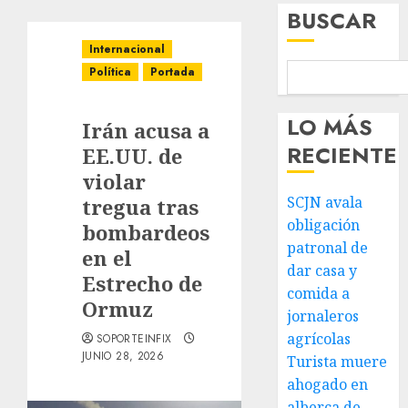
BUSCAR
Internacional
Política
Portada
LO MÁS
Irán acusa a
RECIENTE
EE.UU. de
violar
SCJN avala
tregua tras
obligación
bombardeos
patronal de
en el
dar casa y
Estrecho de
comida a
Ormuz
jornaleros
agrícolas
SOPORTEINFIX
JUNIO 28, 2026
Turista muere
ahogado en
alberca de