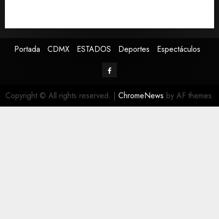
Presenta Clara Brugada estrategia contra despojo de
inmuebles con restituciones en 15 días
Portada
CDMX
ESTADOS
Deportes
Espectáculos
Copyright © All rights reserved.
|
ChromeNews
by AF themes.