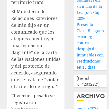
Sounders en
territorio iraní.
su inicio de la
El Ministerio de
Leagues Cup
Relaciones Exteriores
2026
Presenta
de Irán dijo en un
Clara Brugada
comunicado que los
estrategia
ataques constituyen
contra
una “violación
despojo de
flagrante” de la Carta
inmuebles con
de las Naciones Unidas
restituciones
y del protocolo de
en 15 días
acuerdo, asegurando
[the_ad
que se trata de “violar
id="283222"]
el acuerdo de tregua”.
ARCHIVO
El viernes pasado se
registraron
agosto 2026