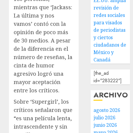
EE.UU. amplía
mientras que ‘Jackass:
revisión de
La última y nos
redes sociales
para visados
vamos’ contó con la
de periodistas
opinión de poco más
y ciertos
de 30 medios. A pesar
ciudadanos de
de la diferencia en el
México y
número de reseñas, la
Canadá
cinta de humor
[the_ad
agresivo logró una
id="283222"]
mayor aceptación
entre los críticos.
ARCHIVO
Sobre ‘Supergirl’, los
críticos señalaron que
agosto 2026
julio 2026
“es una película lenta,
junio 2026
intrascendente y sin
mayo 2026