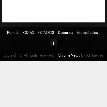
evolución del cerebro humano
EE.UU. amplía revisión de redes sociales para visados
de periodistas y ciertos ciudadanos de México y
Canadá
Portada
CDMX
ESTADOS
Deportes
Espectáculos
Copyright © All rights reserved.
|
ChromeNews
by AF themes.