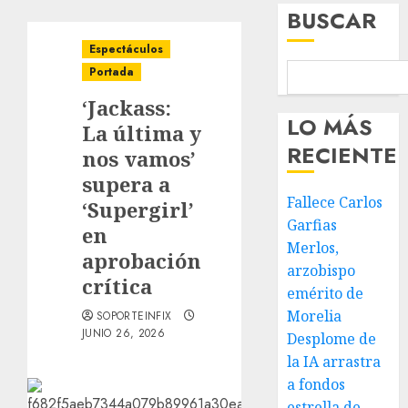
BUSCAR
Espectáculos
Portada
‘Jackass:
LO MÁS
La última y
RECIENTE
nos vamos’
supera a
Fallece Carlos
‘Supergirl’
Garfias
en
Merlos,
aprobación
arzobispo
crítica
emérito de
Morelia
SOPORTEINFIX
JUNIO 26, 2026
Desplome de
la IA arrastra
a fondos
estrella de