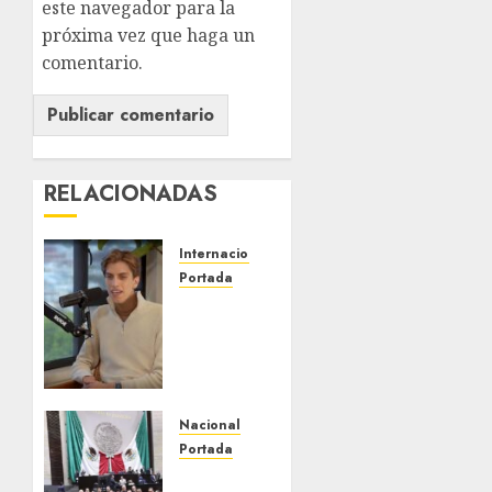
este navegador para la
próxima vez que haga un
comentario.
RELACIONADAS
Internacional
Portada
Desplome
de la IA
arrastra
a
fondos
estrella
Nacional
de Wall
Portada
Street
PRI