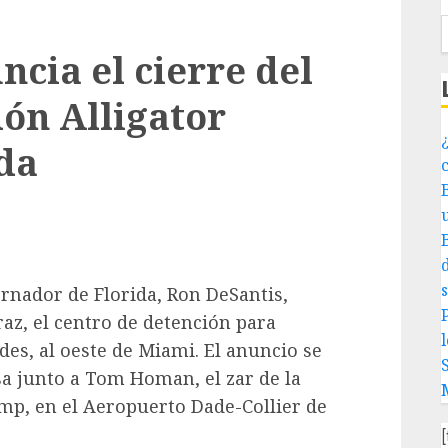
cia el cierre del
ión Alligator
¿
ida
ernador de Florida, Ron DeSantis,
P
raz, el centro de detención para
l
es, al oeste de Miami. El anuncio se
sa junto a Tom Homan, el zar de la
mp, en el Aeropuerto Dade-Collier de