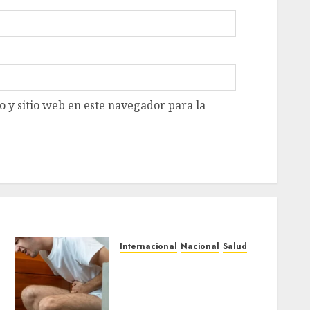
 y sitio web en este navegador para la
Internacional
Nacional
Salud
México confirma 33 casos
de ciclosporiasis y
descarta vínculo con brote
en EU