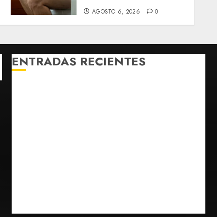
AGOSTO 6, 2026
0
ENTRADAS RECIENTES
¿Sería posible saber si un ingenio artificial tiene
consciencia?
Bad Bunny enfrenta dos demandas millonarias por
uso no consentido de voces femeninas
Bacterias en el semen también condicionan el éxito
del embarazo: estudio cambia el foco al microbioma
seminal
Publican artículo sobre adaptar la vida social a la de
los hijos
Sheinbaum confirma que papa León XIV no visitará
México en su gira por América Latina