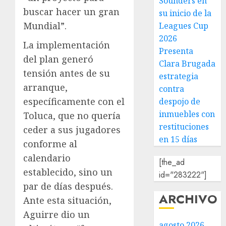
Sounders en
buscar hacer un gran
su inicio de la
Mundial”.
Leagues Cup
2026
La implementación
Presenta
del plan generó
Clara Brugada
tensión antes de su
estrategia
arranque,
contra
específicamente con el
despojo de
inmuebles con
Toluca, que no quería
restituciones
ceder a sus jugadores
en 15 días
conforme al
calendario
[the_ad
establecido, sino un
id="283222"]
par de días después.
ARCHIVO
Ante esta situación,
Aguirre dio un
agosto 2026