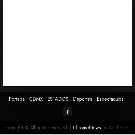
0
SCJN avala obligación patronal de dar casa y comida
a jornaleros agrícolas
Turista muere ahogado en alberca de hotel en
Acapulco; familiares piden ayuda ante falta de
personal capacitado
Sin información disponible sobre el Aeropuerto
Internacional de la Ciudad de México
Toluca golea a Seattle Sounders en su inicio de la
Leagues Cup 2026
Presenta Clara Brugada estrategia contra despojo de
inmuebles con restituciones en 15 días
Portada
CDMX
ESTADOS
Deportes
Espectáculos
Copyright © All rights reserved.
|
ChromeNews
by AF themes.