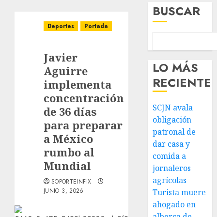
BUSCAR
Deportes
Portada
Javier
LO MÁS
Aguirre
RECIENTE
implementa
concentración
SCJN avala
de 36 días
obligación
para preparar
patronal de
a México
dar casa y
rumbo al
comida a
Mundial
jornaleros
agrícolas
SOPORTEINFIX
JUNIO 3, 2026
Turista muere
ahogado en
alberca de