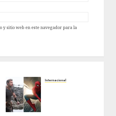
 y sitio web en este navegador para la
Internacional
‘Spider-Man: Brand New
Day’ y ‘The Odyssey’
generan más de 400
millones de dólares en un
fin de semana histórico en
EE. UU.