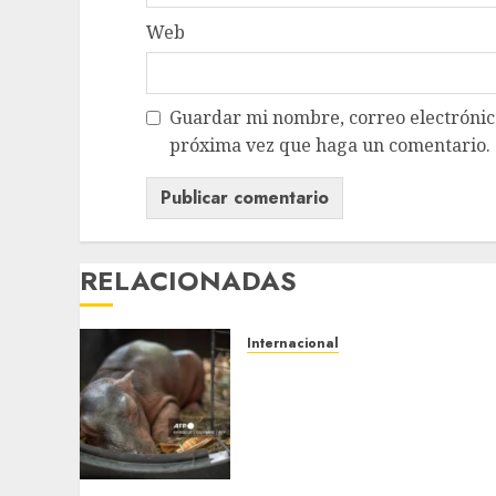
Web
Guardar mi nombre, correo electrónico
próxima vez que haga un comentario.
RELACIONADAS
Internacional
Rescatan en Colombia a
hipopótamo bebé
desnutrido, descendiente
de la colonia de Pablo
Escobar