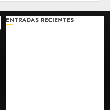
AGOSTO 5, 2026
0
ENTRADAS RECIENTES
Rescatan en Colombia a hipopótamo bebé
desnutrido, descendiente de la colonia de Pablo
Escobar
‘Spider-Man: Brand New Day’ y ‘The Odyssey’
generan más de 400 millones de dólares en un fin
de semana histórico en EE. UU.
Anuncia Sheinbaum Jornada Nacional de
Reforestación con meta de 6.6 millones de plantas
Estudio global indica que el 79% de los cambios en
hábitat de mariposas se asocian al calentamiento
global
Sheinbaum anuncia nuevo sistema de alerta de
huracanes vía celular ante temporada ciclónica