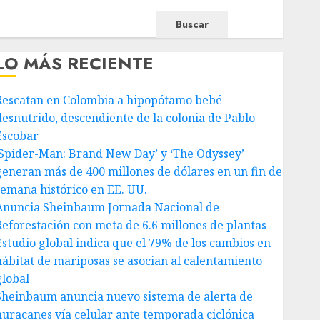
Buscar
LO MÁS RECIENTE
Rescatan en Colombia a hipopótamo bebé
desnutrido, descendiente de la colonia de Pablo
Escobar
‘Spider-Man: Brand New Day’ y ‘The Odyssey’
generan más de 400 millones de dólares en un fin de
semana histórico en EE. UU.
Anuncia Sheinbaum Jornada Nacional de
Reforestación con meta de 6.6 millones de plantas
Estudio global indica que el 79% de los cambios en
hábitat de mariposas se asocian al calentamiento
global
Sheinbaum anuncia nuevo sistema de alerta de
huracanes vía celular ante temporada ciclónica