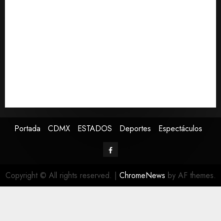
el partido de la Leagues Cup 2026
0
Hijos de presidentes bajo escrutinio institucional en
Brasil, Guinea Ecuatorial, Angola y EE.UU.
Ángela Buitrago señala que videos del caso
Ayotzinapa fueron ocultados por estrategia estatal
Colombia despide al gobierno de Gustavo Petro tras
cuatro años de promesas de cambio
Ssa investiga brote de salmonelosis vinculado a
chiles jalapeños de Nuevo León y Sinaloa
Portada
CDMX
ESTADOS
Deportes
Espectáculos
Copyright © All rights reserved.
|
ChromeNews
by AF themes.