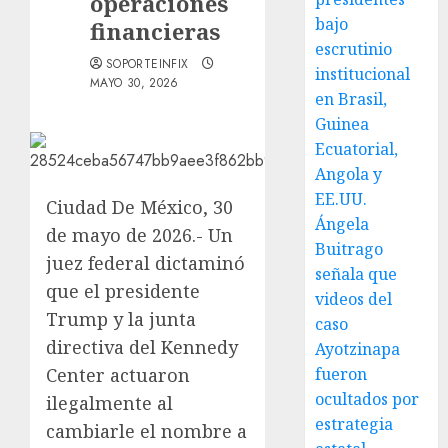
operaciones
bajo
financieras
escrutinio
SOPORTEINFIX
institucional
MAYO 30, 2026
en Brasil,
Guinea
Ecuatorial,
Angola y
EE.UU.
Ciudad De México, 30
Ángela
de mayo de 2026.- Un
Buitrago
juez federal dictaminó
señala que
que el presidente
videos del
Trump y la junta
caso
directiva del Kennedy
Ayotzinapa
Center actuaron
fueron
ocultados por
ilegalmente al
estrategia
cambiarle el nombre a