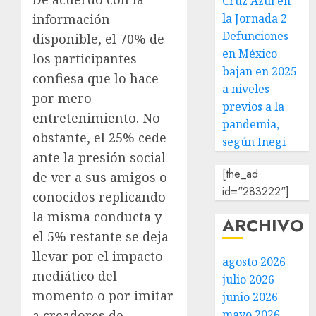
Cruz Azul en
información
la Jornada 2
Defunciones
disponible, el 70% de
en México
los participantes
bajan en 2025
confiesa que lo hace
a niveles
por mero
previos a la
entretenimiento. No
pandemia,
obstante, el 25% cede
según Inegi
ante la presión social
[the_ad
de ver a sus amigos o
id="283222"]
conocidos replicando
la misma conducta y
ARCHIVO
el 5% restante se deja
llevar por el impacto
agosto 2026
mediático del
julio 2026
momento o por imitar
junio 2026
a creadores de
mayo 2026