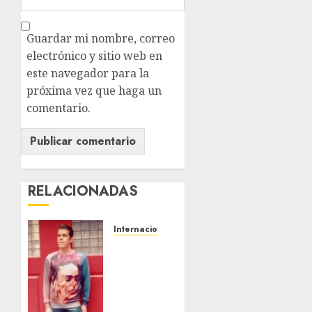
Guardar mi nombre, correo
electrónico y sitio web en
este navegador para la
próxima vez que haga un
comentario.
RELACIONADAS
Internacional
Perez
Hilton
es
hospitalizado
tras