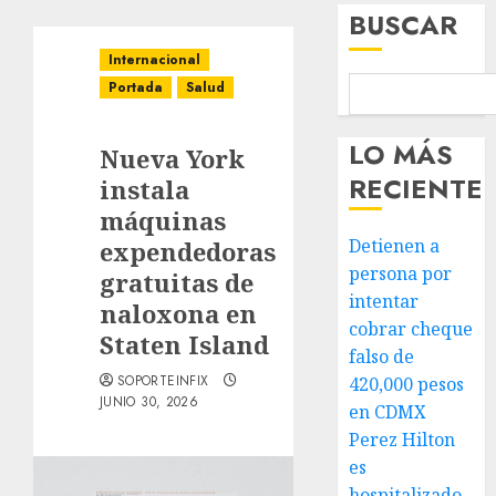
BUSCAR
Internacional
Portada
Salud
LO MÁS
Nueva York
RECIENTE
instala
máquinas
Detienen a
expendedoras
persona por
gratuitas de
intentar
naloxona en
cobrar cheque
Staten Island
falso de
SOPORTEINFIX
420,000 pesos
JUNIO 30, 2026
en CDMX
Perez Hilton
es
hospitalizado