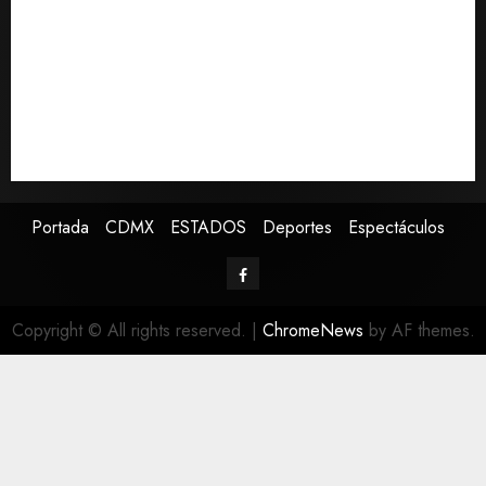
vivo por TikTok en Miami
Sectores obrero y empresarial de Guanajuato
solicitan nuevo hospital del IMSS
Ramírez Marín aspira a la presidencia del Senado
pero respeta decisión de Morena
Falla en sistema Booster de El Carrizo deja sin agua a
147 colonias de Tijuana
Portada
CDMX
ESTADOS
Deportes
Espectáculos
Copyright © All rights reserved.
|
ChromeNews
by AF themes.