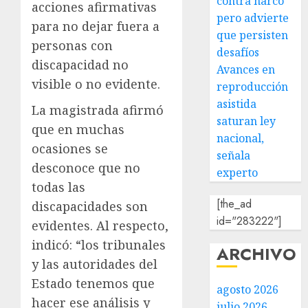
contra narco
acciones afirmativas
pero advierte
para no dejar fuera a
que persisten
personas con
desafíos
discapacidad no
Avances en
visible o no evidente.
reproducción
asistida
La magistrada afirmó
saturan ley
que en muchas
nacional,
ocasiones se
señala
desconoce que no
experto
todas las
[the_ad
discapacidades son
id="283222"]
evidentes. Al respecto,
indicó: “los tribunales
ARCHIVO
y las autoridades del
Estado tenemos que
agosto 2026
hacer ese análisis y
julio 2026