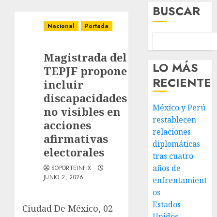
BUSCAR
Nacional
Portada
Magistrada del
LO MÁS
TEPJF propone
RECIENTE
incluir
discapacidades
México y Perú
no visibles en
restablecen
acciones
relaciones
afirmativas
diplomáticas
electorales
tras cuatro
años de
SOPORTEINFIX
JUNIO 2, 2026
enfrentamient
os
Estados
Ciudad De México, 02
Unidos