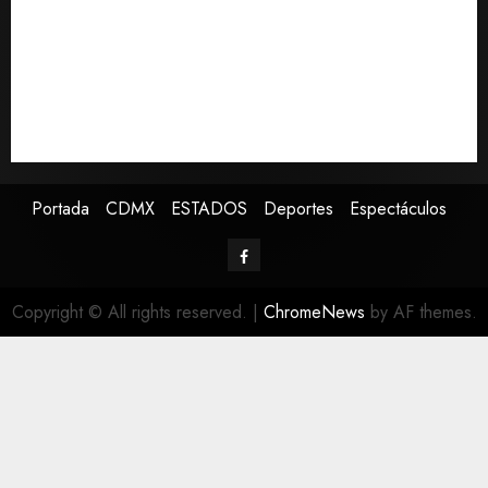
Asociación de Scouts en México
Estudio en Science vincula el consumo de fruta con la
evolución del cerebro humano
EE.UU. amplía revisión de redes sociales para visados
de periodistas y ciertos ciudadanos de México y
Canadá
Portada
CDMX
ESTADOS
Deportes
Espectáculos
Copyright © All rights reserved.
|
ChromeNews
by AF themes.