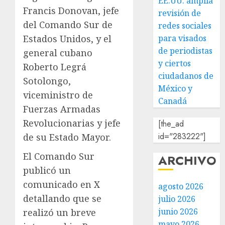
EE.UU. amplía
Francis Donovan, jefe
revisión de
del Comando Sur de
redes sociales
para visados
Estados Unidos, y el
de periodistas
general cubano
y ciertos
Roberto Legrá
ciudadanos de
Sotolongo,
México y
viceministro de
Canadá
Fuerzas Armadas
Revolucionarias y jefe
[the_ad
id="283222"]
de su Estado Mayor.
El Comando Sur
ARCHIVO
publicó un
comunicado en X
agosto 2026
detallando que se
julio 2026
junio 2026
realizó un breve
mayo 2026