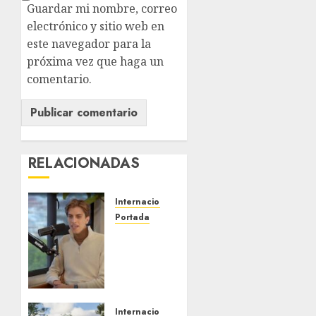
Guardar mi nombre, correo
electrónico y sitio web en
este navegador para la
próxima vez que haga un
comentario.
RELACIONADAS
Internacional
Portada
Desplome
de la IA
arrastra
a
fondos
estrella
Internacional