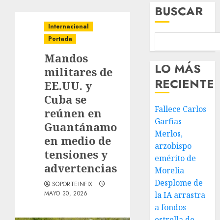
BUSCAR
Internacional
Portada
Mandos
LO MÁS
militares de
RECIENTE
EE.UU. y
Cuba se
Fallece Carlos
reúnen en
Garfias
Guantánamo
Merlos,
en medio de
arzobispo
tensiones y
emérito de
advertencias
Morelia
Desplome de
SOPORTEINFIX
MAYO 30, 2026
la IA arrastra
a fondos
estrella de