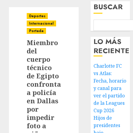
BUSCAR
Deportes
Internacional
Portada
LO MÁS
Miembro
RECIENTE
del
cuerpo
Charlotte FC
técnico
vs Atlas:
de Egipto
Fecha, horario
confronta
y canal para
a policía
ver el partido
en Dallas
de la Leagues
por
Cup 2026
impedir
Hijos de
foto a
presidentes
bajo