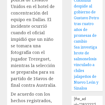
Colombia
despide al
Unidos en el hotel de
gobierno de
concentración del
Gustavo Petro
equipo en Dallas. El
tras cuatro
incidente ocurrió
años de
cuando el oficial
promesas de
impidió que un niño
cambio
se tomara una
Ssa investiga
fotografía con el
brote de
jugador Trezeguet,
salmonelosis
vinculado a
mientras la selección
chiles
se preparaba para su
jalapeños de
partido de 16avos de
Nuevo León y
final contra Australia.
Sinaloa
De acuerdo con los
[the_ad
hechos registrados,
id="283222"]