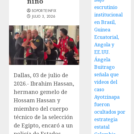
niño
escrutinio
SOPORTEINFIX
institucional
JULIO 3, 2026
en Brasil,
Guinea
Ecuatorial,
Angola y
EE.UU.
Ángela
Buitrago
señala que
Dallas, 03 de julio de
videos del
2026.- Ibrahim Hassan,
caso
hermano gemelo de
Ayotzinapa
Hossam Hassan y
fueron
miembro del cuerpo
ocultados por
técnico de la selección
estrategia
de Egipto, encaró a un
estatal
policía de Estados