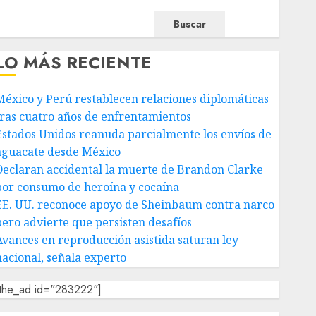
Buscar
LO MÁS RECIENTE
México y Perú restablecen relaciones diplomáticas
tras cuatro años de enfrentamientos
Estados Unidos reanuda parcialmente los envíos de
aguacate desde México
Declaran accidental la muerte de Brandon Clarke
por consumo de heroína y cocaína
EE. UU. reconoce apoyo de Sheinbaum contra narco
pero advierte que persisten desafíos
Avances en reproducción asistida saturan ley
nacional, señala experto
[the_ad id="283222"]