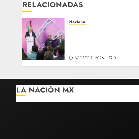
RELACIONADAS
Nacional
Michoacán intensifica
combate a la extorsión en
zona aguacatera y Tierra
Caliente
AGOSTO 7, 2026
0
LA NACIÓN MX