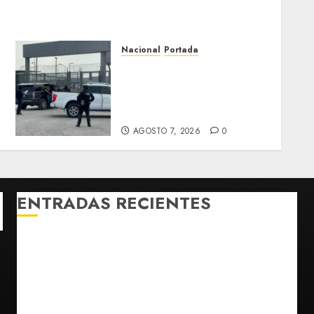
Nacional
Portada
Detienen al exgobernador
de Guerrero Ángel Aguirre
por obstrucción en el caso
Ayotzinapa
AGOSTO 7, 2026
0
ENTRADAS RECIENTES
México y Perú restablecen relaciones diplomáticas
tras cuatro años de enfrentamientos
Estados Unidos reanuda parcialmente los envíos de
aguacate desde México
Declaran accidental la muerte de Brandon Clarke