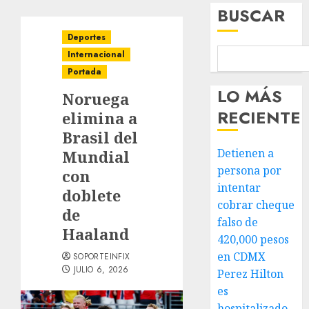
BUSCAR
Deportes
Internacional
Portada
LO MÁS
Noruega
RECIENTE
elimina a
Brasil del
Detienen a
Mundial
persona por
con
intentar
doblete
cobrar cheque
de
falso de
Haaland
420,000 pesos
en CDMX
SOPORTEINFIX
JULIO 6, 2026
Perez Hilton
es
hospitalizado