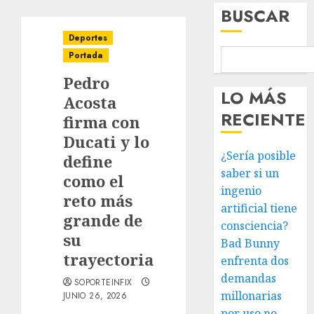
BUSCAR
Deportes
Portada
Pedro
LO MÁS
Acosta
RECIENTE
firma con
Ducati y lo
¿Sería posible
define
saber si un
como el
ingenio
reto más
artificial tiene
grande de
consciencia?
su
Bad Bunny
trayectoria
enfrenta dos
demandas
SOPORTEINFIX
millonarias
JUNIO 26, 2026
por uso no