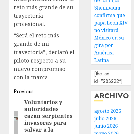
de los hijos
reto más grande de su
Sheinbaum
trayectoria
confirma que
papa León XIV
profesional.
no visitará
“Será el reto más
México en su
grande de mi
gira por
trayectoria”, declaró el
América
piloto respecto a su
Latina
nuevo compromiso
[the_ad
con la marca.
id="283222"]
Previous
ARCHIVO
Voluntarios y
autoridades
agosto 2026
cazan serpientes
julio 2026
invasoras para
junio 2026
salvar a la
mayo 2026