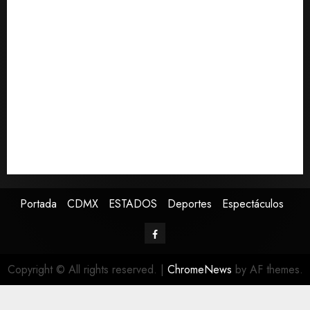
consciencia?
Bad Bunny enfrenta dos demandas millonarias por
uso no consentido de voces femeninas
Bacterias en el semen también condicionan el éxito
del embarazo: estudio cambia el foco al microbioma
seminal
Publican artículo sobre adaptar la vida social a la de
los hijos
Sheinbaum confirma que papa León XIV no visitará
México en su gira por América Latina
Portada
CDMX
ESTADOS
Deportes
Espectáculos
Copyright © All rights reserved.
|
ChromeNews
by AF themes.