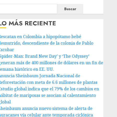
Buscar
LO MÁS RECIENTE
Rescatan en Colombia a hipopótamo bebé
desnutrido, descendiente de la colonia de Pablo
Escobar
‘Spider-Man: Brand New Day’ y ‘The Odyssey’
generan más de 400 millones de dólares en un fin de
semana histórico en EE. UU.
Anuncia Sheinbaum Jornada Nacional de
Reforestación con meta de 6.6 millones de plantas
Estudio global indica que el 79% de los cambios en
hábitat de mariposas se asocian al calentamiento
global
Sheinbaum anuncia nuevo sistema de alerta de
huracanes vía celular ante temporada ciclónica