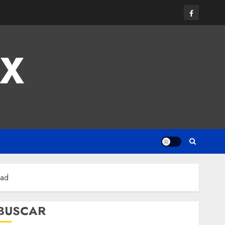
MX
dad
BUSCAR