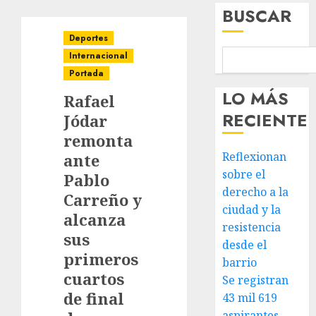
BUSCAR
Deportes
Internacional
Portada
LO MÁS
Rafael
RECIENTE
Jódar
remonta
Reflexionan
ante
sobre el
Pablo
derecho a la
Carreño y
ciudad y la
alcanza
resistencia
sus
desde el
primeros
barrio
cuartos
Se registran
de final
43 mil 619
aspirantes