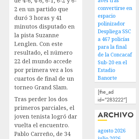
de 4-6, 4-6, 6-1, 6-2 y 6-
aves tras
convertirse en
2 en un partido que
espacio
duró 3 horas y 41
polinizador
minutos disputado en
Despliega SSC
la pista Suzanne
a 467 policías
Lenglen. Con este
para la final
resultado, el número
de la Concacaf
22 del mundo accede
Sub-20 en el
por primera vez a los
Estadio
Banorte
cuartos de final de un
torneo Grand Slam.
[the_ad
Tras perder los dos
id="283222"]
primeros parciales, el
ARCHIVO
joven tenista logró dar
vuelta el encuentro.
agosto 2026
Pablo Carreño, de 34
julio 2026