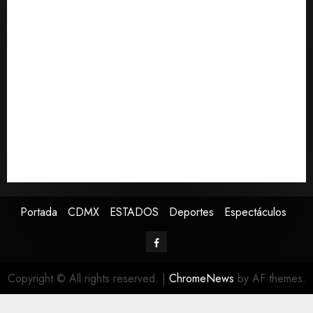
Michoacán intensifica combate a la extorsión en zona
aguacatera y Tierra Caliente
Detienen al exgobernador de Guerrero Ángel
Aguirre por obstrucción en el caso Ayotzinapa
Christopher Landau desmiente artículo de Foreign
Policy sobre visita a Islas Salomón
Capturan en Zapopan a prófugo estadounidense
buscado por la Interpol
SMN pronostica lluvias intensas, granizo y calor
extremo para este 7 de agosto
Portada
CDMX
ESTADOS
Deportes
Espectáculos
Copyright © All rights reserved.
|
ChromeNews
by AF themes.