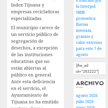
e buscado por
Index Tijuana y
la Interpol
empresas recicladoras
SMN
especializadas.
pronostica
lluvias
El municipio carece de
intensas,
un servicio público de
granizo y
segregación de
calor extremo
desechos, a excepción
para este 7 de
de las instituciones
agosto
educativas que no
[the_ad
están abiertas al
id="283222"]
público en general.
Ante esta deficiencia
ARCHIVO
en el servicio, el
Ayuntamiento de
agosto 2026
Tijuana no ha emitido
julio 2026
junio 2026