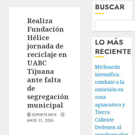
BUSCAR
Realiza
Fundación
Hélice
LO MÁS
jornada de
RECIENTE
reciclaje en
UABC
Michoacán
Tijuana
intensifica
ante falta
combate a la
de
extorsión en
segregación
zona
municipal
aguacatera y
Tierra
SOPORTEINFIX
Caliente
MAYO 31, 2026
Detienen al
exgobernador