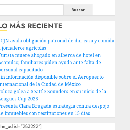
Buscar
LO MÁS RECIENTE
SCJN avala obligación patronal de dar casa y comida
a jornaleros agrícolas
Turista muere ahogado en alberca de hotel en
Acapulco; familiares piden ayuda ante falta de
personal capacitado
Sin información disponible sobre el Aeropuerto
Internacional de la Ciudad de México
Toluca golea a Seattle Sounders en su inicio de la
Leagues Cup 2026
Presenta Clara Brugada estrategia contra despojo
de inmuebles con restituciones en 15 días
[the_ad id="283222"]