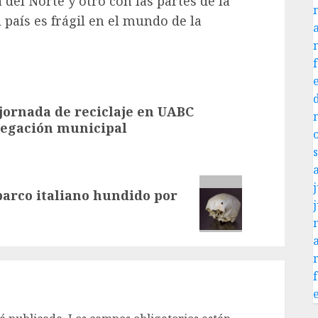
el Norte y otro con las partes de la
 país es frágil en el mundo de la
jornada de reciclaje en UABC
gregación municipal
j
barco italiano hundido por