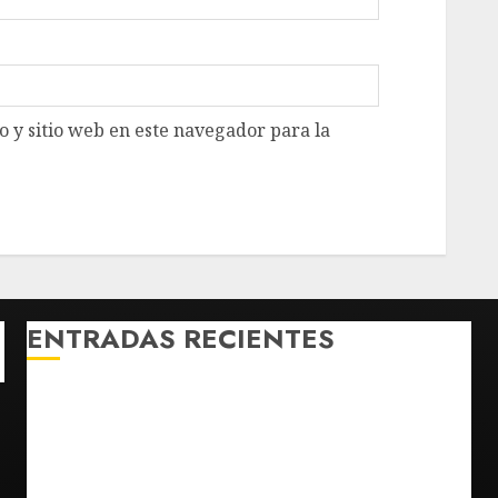
 y sitio web en este navegador para la
ENTRADAS RECIENTES
SCJN avala obligación patronal de dar casa y
comida a jornaleros agrícolas
Turista muere ahogado en alberca de hotel en
Acapulco; familiares piden ayuda ante falta de