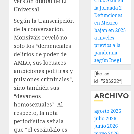
Cruz Azul en
versión digital de El
la Jornada 2
Universal.
Defunciones
Según la transcripción
en México
de la conversación,
bajan en 2025
Monsiváis reveló no
a niveles
previos a la
solo los “demenciales
pandemia,
delirios de poder de
según Inegi
AMLO, sus locuaces
ambiciones políticas y
[the_ad
pulsiones criminales”,
id="283222"]
sino también sus
ARCHIVO
“devaneos
homosexuales”. Al
agosto 2026
respecto, la nota
julio 2026
periodística señala
junio 2026
que “el escándalo es
mayo 2026