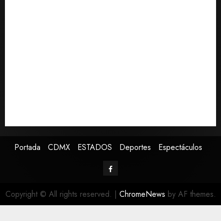
documentó su lucha contra el cáncer
0
México Sub-20 derrota a Canadá y avanza a la final
del Premundial Concacaf
De la Espriella pronuncia su primer discurso como
presidente de Colombia con diez claves de su
gobierno
Pronostican victoria 3-1 de América Femenil sobre
Cruz Azul en la Jornada 2
Defunciones en México bajan en 2025 a niveles
previos a la pandemia, según Inegi
Portada
CDMX
ESTADOS
Deportes
Espectáculos
Copyright © All rights reserved.
|
ChromeNews
by AF themes.