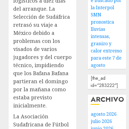
e buscado por
logísticos a diez días
la Interpol
del arranque. La
SMN
Selección de Sudáfrica
pronostica
retrasó su viaje a
lluvias
México debido a
intensas,
problemas con los
granizo y
visados de varios
calor extremo
jugadores y del cuerpo
para este 7 de
técnico, impidiendo
agosto
que los Bafana Bafana
[the_ad
partieran el domingo
id="283222"]
por la mañana como
estaba previsto
ARCHIVO
inicialmente.
agosto 2026
La Asociación
julio 2026
Sudafricana de Fútbol
junio 2026