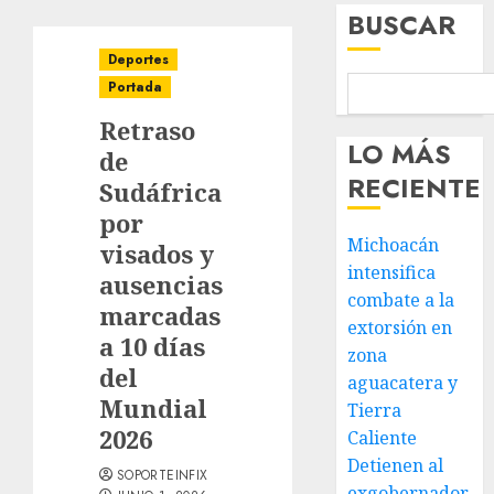
BUSCAR
Deportes
Portada
Retraso
LO MÁS
de
RECIENTE
Sudáfrica
por
Michoacán
visados y
intensifica
ausencias
combate a la
marcadas
extorsión en
a 10 días
zona
del
aguacatera y
Mundial
Tierra
2026
Caliente
Detienen al
SOPORTEINFIX
exgobernador