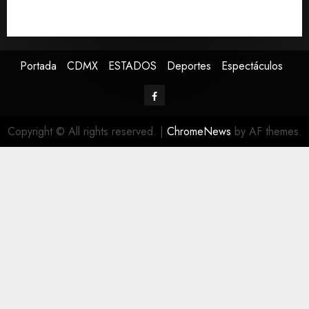
Defunciones en México bajan en 2025 a niveles
previos a la pandemia, según Inegi
Portada
CDMX
ESTADOS
Deportes
Espectáculos
Copyright © All rights reserved.
|
ChromeNews
by AF themes.