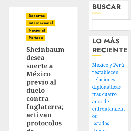
BUSCAR
Deportes
Internacional
Nacional
Portada
LO MÁS
Sheinbaum
RECIENTE
desea
suerte a
México y Perú
restablecen
México
relaciones
previo al
diplomáticas
duelo
tras cuatro
contra
años de
Inglaterra;
enfrentamient
activan
os
protocolos
Estados
Unidos