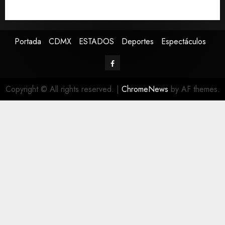
Avances en reproducción asistida saturan ley
nacional, señala experto
Portada
CDMX
ESTADOS
Deportes
Espectáculos
Copyright © All rights reserved.
|
ChromeNews
by AF themes.