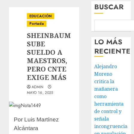
BUSCAR
EDUCACIÓN
Portada
SHEINBAUM
LO MÁS
SUBE
RECIENTE
SUELDO A
MAESTROS,
Alejandro
PERO CNTE
Moreno
EXIGE MÁS
critica la
ADMIN
mañanera
MAYO 16, 2025
como
herramienta
de control y
señala
Por Luis Martínez
incongruencia
Alcántara
en regulación