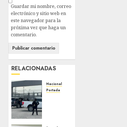
Guardar mi nombre, correo
electrónico y sitio web en
este navegador para la
próxima vez que haga un
comentario.
RELACIONADAS
Nacional
Portada
Detienen
al
exgobernador
de
Guerrero