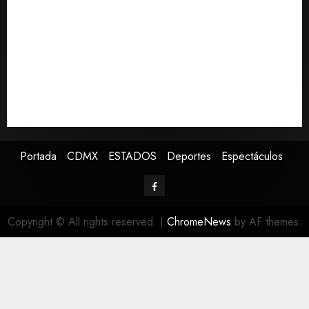
Cuernavaca
Fallece Jorge Messi, padre y representante de Lionel
Messi
España impone controles fronterizos a viajeros de
Italia en respuesta a crisis migratoria de Ceuta
Confirman muerte de Sydney Towle, influencer que
documentó su lucha contra el cáncer
Portada
CDMX
ESTADOS
Deportes
Espectáculos
Copyright © All rights reserved.
|
ChromeNews
by AF themes.