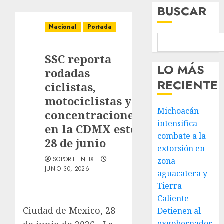
BUSCAR
Nacional
Portada
SSC reporta
LO MÁS
rodadas
RECIENTE
ciclistas,
motociclistas y
Michoacán
concentraciones
intensifica
en la CDMX este
combate a la
28 de junio
extorsión en
SOPORTEINFIX
zona
JUNIO 30, 2026
aguacatera y
Tierra
Caliente
Ciudad de Mexico, 28
Detienen al
exgobernador