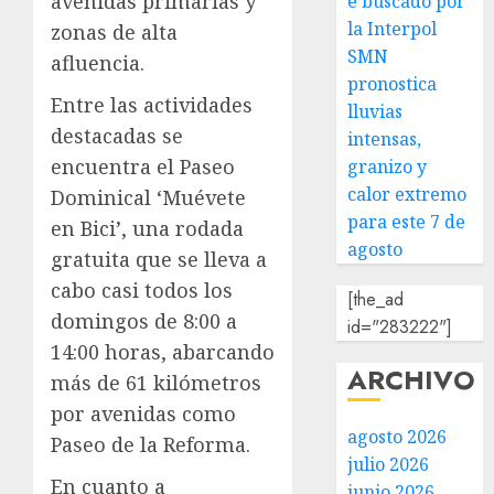
avenidas primarias y
e buscado por
la Interpol
zonas de alta
SMN
afluencia.
pronostica
Entre las actividades
lluvias
destacadas se
intensas,
encuentra el Paseo
granizo y
calor extremo
Dominical ‘Muévete
para este 7 de
en Bici’, una rodada
agosto
gratuita que se lleva a
cabo casi todos los
[the_ad
domingos de 8:00 a
id="283222"]
14:00 horas, abarcando
ARCHIVO
más de 61 kilómetros
por avenidas como
agosto 2026
Paseo de la Reforma.
julio 2026
En cuanto a
junio 2026