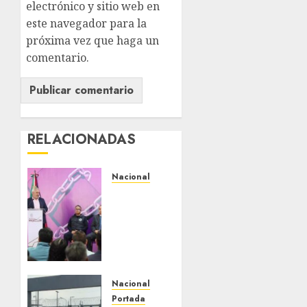
electrónico y sitio web en
este navegador para la
próxima vez que haga un
comentario.
RELACIONADAS
Nacional
Michoacán
intensifica
combate
a la
extorsión
en
zona
Nacional
aguacatera
Portada