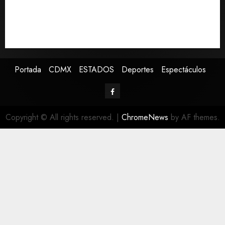
Capturan en Zapopan a prófugo estadounidense
buscado por la Interpol
SMN pronostica lluvias intensas, granizo y calor
extremo para este 7 de agosto
Portada
CDMX
ESTADOS
Deportes
Espectáculos
Copyright © All rights reserved.
|
ChromeNews
by AF themes.