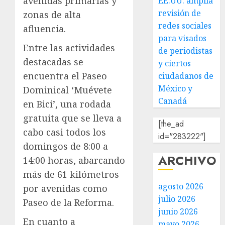
avenidas primarias y
EE.UU. amplía
revisión de
zonas de alta
redes sociales
afluencia.
para visados
Entre las actividades
de periodistas
destacadas se
y ciertos
encuentra el Paseo
ciudadanos de
México y
Dominical ‘Muévete
Canadá
en Bici’, una rodada
gratuita que se lleva a
[the_ad
cabo casi todos los
id="283222"]
domingos de 8:00 a
ARCHIVO
14:00 horas, abarcando
más de 61 kilómetros
agosto 2026
por avenidas como
julio 2026
Paseo de la Reforma.
junio 2026
En cuanto a
mayo 2026