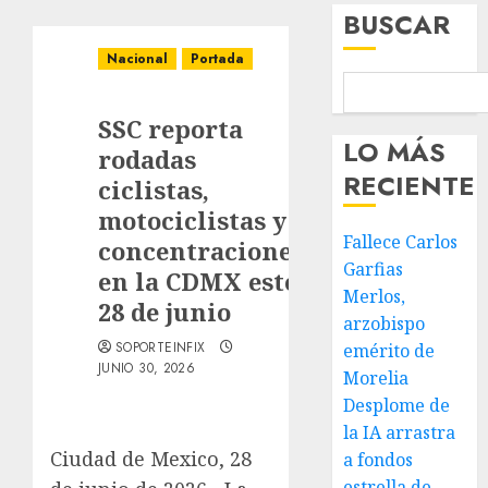
BUSCAR
Nacional
Portada
SSC reporta
LO MÁS
rodadas
RECIENTE
ciclistas,
motociclistas y
Fallece Carlos
concentraciones
Garfias
en la CDMX este
Merlos,
28 de junio
arzobispo
SOPORTEINFIX
emérito de
JUNIO 30, 2026
Morelia
Desplome de
la IA arrastra
Ciudad de Mexico, 28
a fondos
estrella de