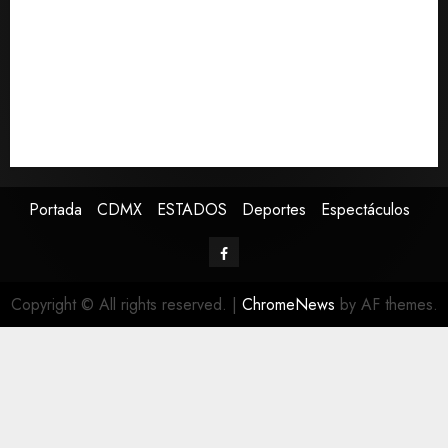
Lotería Nacional emite billete por centenario de la
Asociación de Scouts en México
Estudio en Science vincula el consumo de fruta con la
evolución del cerebro humano
EE.UU. amplía revisión de redes sociales para visados
de periodistas y ciertos ciudadanos de México y
Canadá
Portada
CDMX
ESTADOS
Deportes
Espectáculos
Copyright © All rights reserved.
|
ChromeNews
by AF themes.