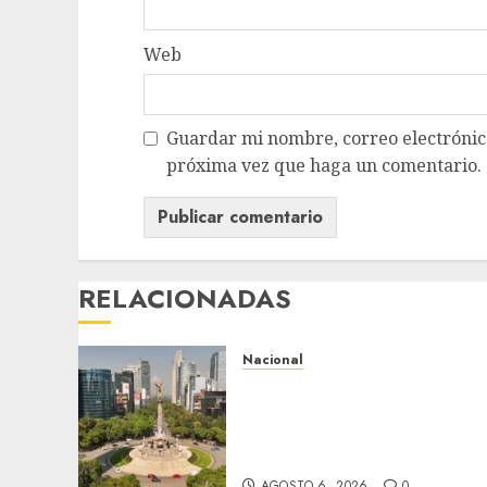
Web
Guardar mi nombre, correo electrónico
próxima vez que haga un comentario.
RELACIONADAS
Nacional
Detienen a persona por
intentar cobrar cheque
falso de 420,000 pesos en
CDMX
AGOSTO 6, 2026
0