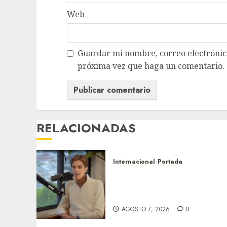
Web
Guardar mi nombre, correo electrónico
próxima vez que haga un comentario.
RELACIONADAS
Internacional
Portada
Desplome de la IA arrastra
a fondos estrella de Wall
Street
AGOSTO 7, 2026
0