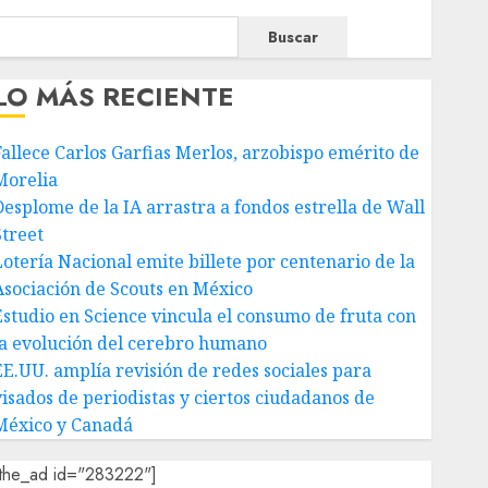
Buscar
LO MÁS RECIENTE
Fallece Carlos Garfias Merlos, arzobispo emérito de
Morelia
Desplome de la IA arrastra a fondos estrella de Wall
Street
Lotería Nacional emite billete por centenario de la
Asociación de Scouts en México
Estudio en Science vincula el consumo de fruta con
la evolución del cerebro humano
EE.UU. amplía revisión de redes sociales para
visados de periodistas y ciertos ciudadanos de
México y Canadá
[the_ad id="283222"]