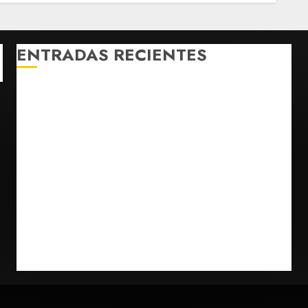
ENTRADAS RECIENTES
Fallece Carlos Garfias Merlos, arzobispo emérito de
Morelia
Desplome de la IA arrastra a fondos estrella de Wall
Street
Lotería Nacional emite billete por centenario de la
Asociación de Scouts en México
Estudio en Science vincula el consumo de fruta con
la evolución del cerebro humano
EE.UU. amplía revisión de redes sociales para
visados de periodistas y ciertos ciudadanos de
México y Canadá