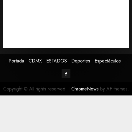
aguacate desde México
Declaran accidental la muerte de Brandon Clarke
por consumo de heroína y cocaína
EE. UU. reconoce apoyo de Sheinbaum contra narco
pero advierte que persisten desafíos
Avances en reproducción asistida saturan ley
nacional, señala experto
Portada
CDMX
ESTADOS
Deportes
Espectáculos
Copyright © All rights reserved.
|
ChromeNews
by AF themes.