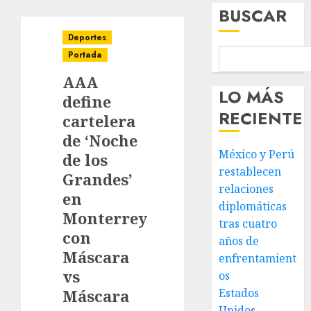
BUSCAR
Deportes
Portada
AAA
LO MÁS
define
RECIENTE
cartelera
de ‘Noche
México y Perú
de los
restablecen
Grandes’
relaciones
en
diplomáticas
Monterrey
tras cuatro
con
años de
Máscara
enfrentamient
vs
os
Máscara
Estados
Unidos