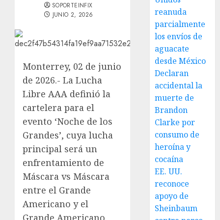
SOPORTEINFIX
reanuda
JUNIO 2, 2026
parcialmente
los envíos de
aguacate
desde México
Monterrey, 02 de junio
Declaran
de 2026.- La Lucha
accidental la
Libre AAA definió la
muerte de
cartelera para el
Brandon
evento ‘Noche de los
Clarke por
Grandes’, cuya lucha
consumo de
heroína y
principal será un
cocaína
enfrentamiento de
EE. UU.
Máscara vs Máscara
reconoce
entre el Grande
apoyo de
Americano y el
Sheinbaum
Grande Americano