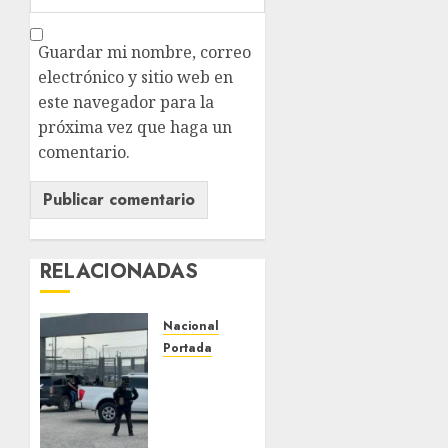
Guardar mi nombre, correo
electrónico y sitio web en
este navegador para la
próxima vez que haga un
comentario.
RELACIONADAS
Nacional
Portada
Detienen
al
exgobernador
de