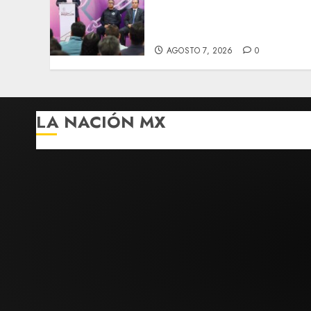
combate a la extorsión en
zona aguacatera y Tierra
Caliente
AGOSTO 7, 2026
0
LA NACIÓN MX