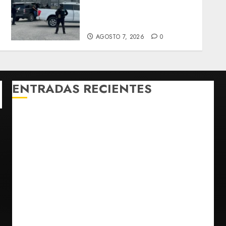
de Guerrero Ángel Aguirre
por obstrucción en el caso
Ayotzinapa
AGOSTO 7, 2026
0
ENTRADAS RECIENTES
México y Perú restablecen relaciones diplomáticas
tras cuatro años de enfrentamientos
Estados Unidos reanuda parcialmente los envíos de
aguacate desde México
Declaran accidental la muerte de Brandon Clarke
por consumo de heroína y cocaína
EE. UU. reconoce apoyo de Sheinbaum contra narco
pero advierte que persisten desafíos
Avances en reproducción asistida saturan ley