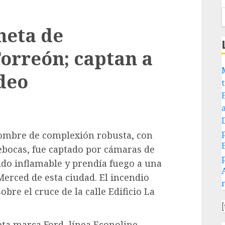
neta de
orreón; captan a
deo
hombre de complexión robusta, con
rebocas, fue captado por cámaras de
ido inflamable y prendía fuego a una
erced de esta ciudad. El incendio
bre el cruce de la calle Edificio La
ta marca Ford, línea Econoline,