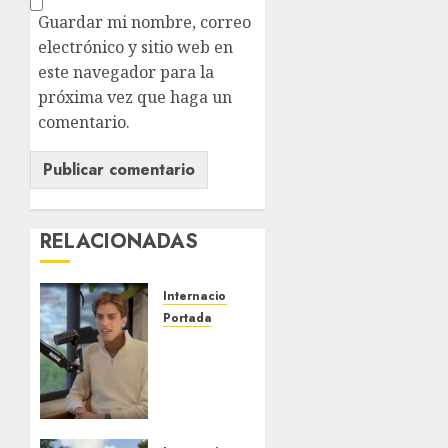
Guardar mi nombre, correo
electrónico y sitio web en
este navegador para la
próxima vez que haga un
comentario.
RELACIONADAS
Internacional
Portada
Desplome
de la IA
arrastra
a
fondos