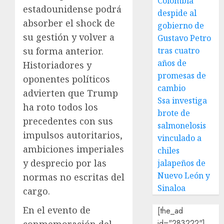
Colombia
estadounidense podrá
despide al
absorber el shock de
gobierno de
su gestión y volver a
Gustavo Petro
tras cuatro
su forma anterior.
años de
Historiadores y
promesas de
oponentes políticos
cambio
advierten que Trump
Ssa investiga
ha roto todos los
brote de
precedentes con sus
salmonelosis
impulsos autoritarios,
vinculado a
ambiciones imperiales
chiles
y desprecio por las
jalapeños de
Nuevo León y
normas no escritas del
Sinaloa
cargo.
En el evento de
[the_ad
id="283222"]