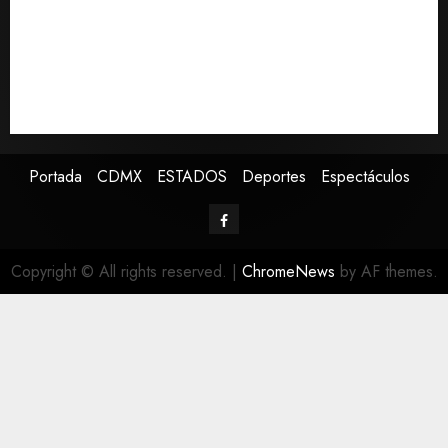
Ayotzinapa fueron ocultados por estrategia estatal
Colombia despide al gobierno de Gustavo Petro tras
cuatro años de promesas de cambio
Ssa investiga brote de salmonelosis vinculado a
chiles jalapeños de Nuevo León y Sinaloa
Portada
CDMX
ESTADOS
Deportes
Espectáculos
Copyright © All rights reserved.
|
ChromeNews
by AF themes.