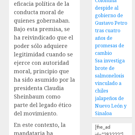
Colombia
eficacia política de la
despide al
conducta moral de
gobierno de
quienes gobernaban.
Gustavo Petro
Bajo esta premisa, se
tras cuatro
ha reivindicado que el
años de
promesas de
poder sólo adquiere
cambio
legitimidad cuando se
Ssa investiga
ejerce con autoridad
brote de
moral, principio que
salmonelosis
ha sido asumido por la
vinculado a
presidenta Claudia
chiles
Sheinbaum como
jalapeños de
parte del legado ético
Nuevo León y
del movimiento.
Sinaloa
En este contexto, la
[the_ad
mandataria ha
id="283222"]