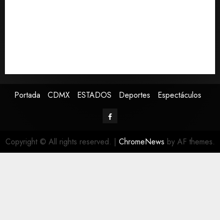
Ángela Buitrago señala que videos del caso
Ayotzinapa fueron ocultados por estrategia estatal
Colombia despide al gobierno de Gustavo Petro tras
cuatro años de promesas de cambio
Ssa investiga brote de salmonelosis vinculado a
chiles jalapeños de Nuevo León y Sinaloa
Portada
CDMX
ESTADOS
Deportes
Espectáculos
Copyright © All rights reserved.
|
ChromeNews
by AF themes.