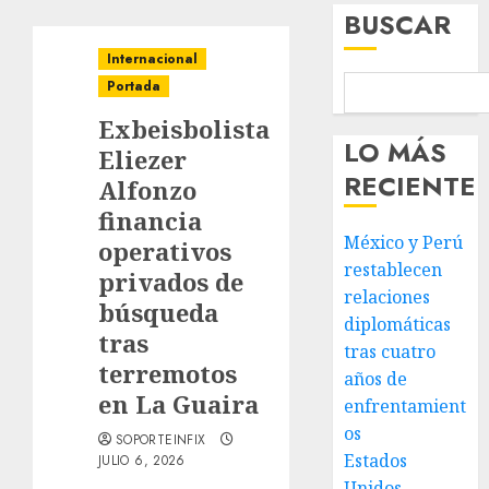
BUSCAR
Internacional
Portada
Exbeisbolista
LO MÁS
Eliezer
RECIENTE
Alfonzo
financia
México y Perú
operativos
restablecen
privados de
relaciones
búsqueda
diplomáticas
tras
tras cuatro
terremotos
años de
en La Guaira
enfrentamient
os
SOPORTEINFIX
Estados
JULIO 6, 2026
Unidos