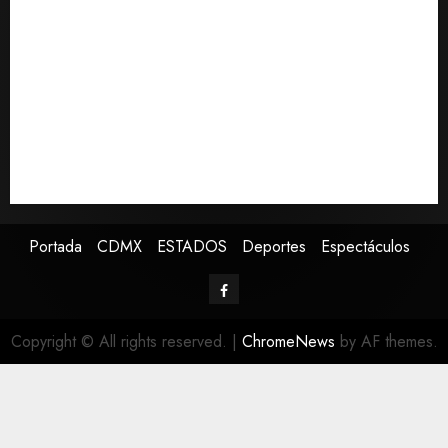
Estados Unidos reanuda parcialmente los envíos de
aguacate desde México
Declaran accidental la muerte de Brandon Clarke
por consumo de heroína y cocaína
EE. UU. reconoce apoyo de Sheinbaum contra narco
pero advierte que persisten desafíos
Avances en reproducción asistida saturan ley
nacional, señala experto
Portada
CDMX
ESTADOS
Deportes
Espectáculos
Copyright © All rights reserved.
|
ChromeNews
by AF themes.