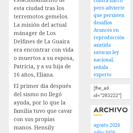
contra narco
esta ciudad tras los
pero advierte
que persisten
terremotos gemelos.
desafíos
La misión del actual
Avances en
mánager de Los
reproducción
Delfines de La Guaira
asistida
era encontrar con vida
saturan ley
o muertos a su esposa,
nacional,
Patricia, y a su hija de
señala
16 años, Eliana.
experto
El primer día después
[the_ad
del sismo no llegó
id="283222"]
ayuda, por lo que la
ARCHIVO
familia tuvo que cavar
con sus propias
agosto 2026
manos. Hensily
julio 2026