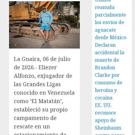
reanuda
parcialmente
los envíos de
aguacate
desde México
Declaran
accidental la
La Guaira, 06 de julio
muerte de
de 2026.- Eliezer
Brandon
Clarke por
Alfonzo, exjugador de
consumo de
las Grandes Ligas
heroína y
conocido en Venezuela
cocaína
como ‘El Matatán’,
EE. UU.
estableció su propio
reconoce
campamento de
apoyo de
rescate en un
Sheinbaum
estacionamiento de