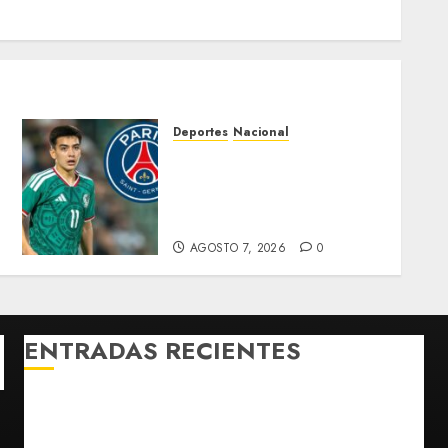
Deportes
Nacional
PSG monitorea a Gilberto
Mora, pero no hay oferta
formal por el juvenil de
Xolos
AGOSTO 7, 2026
0
ENTRADAS RECIENTES
Charlotte FC vs Atlas: Fecha, horario y canal para
ver el partido de la Leagues Cup 2026