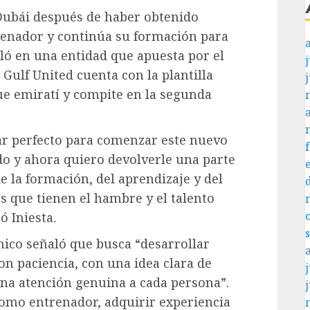
 Dubái después de haber obtenido
renador y continúa su formación para
aló en una entidad que apuesta por el
j
l Gulf United cuenta con la plantilla
ue emiratí y compite en la segunda
gar perfecto para comenzar este nuevo
odo y ahora quiero devolverle una parte
e la formación, del aprendizaje y del
s que tienen el hambre y el talento
ó Iniesta.
nico señaló que busca “desarrollar
on paciencia, con una idea clara de
j
una atención genuina a cada persona”.
omo entrenador, adquirir experiencia