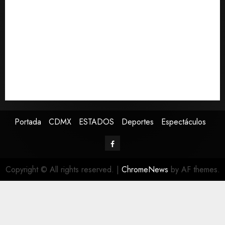
UNAM: entre el fraude, la IA y la necesidad de
aprendizaje institucional
Fallece Jorge Messi, padre de Lionel, a los 68 años en
Rosario
Colombia respalda soberanía de Marruecos sobre el
Sáhara y busca TLC
Sheinbaum defiende reestructura de créditos del
Infonavit: “No desfalca al instituto”
Portada
CDMX
ESTADOS
Deportes
Espectáculos
Copyright © All rights reserved.
|
ChromeNews
by AF themes.