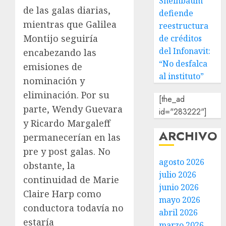
Sheinbaum
de las galas diarias,
defiende
mientras que Galilea
reestructura
Montijo seguiría
de créditos
del Infonavit:
encabezando las
“No desfalca
emisiones de
al instituto”
nominación y
eliminación. Por su
[the_ad
parte, Wendy Guevara
id="283222"]
y Ricardo Margaleff
ARCHIVO
permanecerían en las
pre y post galas. No
agosto 2026
obstante, la
julio 2026
continuidad de Marie
junio 2026
Claire Harp como
mayo 2026
conductora todavía no
abril 2026
estaría
marzo 2026