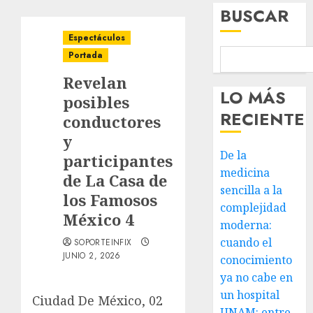
BUSCAR
Espectáculos
Portada
Revelan
LO MÁS
posibles
RECIENTE
conductores
y
De la
participantes
medicina
de La Casa de
sencilla a la
los Famosos
complejidad
México 4
moderna:
cuando el
SOPORTEINFIX
JUNIO 2, 2026
conocimiento
ya no cabe en
un hospital
Ciudad De México, 02
UNAM: entre